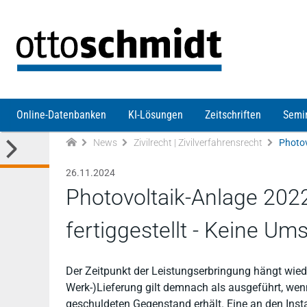
Direkt zum Inhalt
Online-Datenbanken
KI-Lösungen
Zeitschriften
Semi
News
Zivilrecht | Zivilverfahrensrecht
26.11.2024
Photovoltaik-Anlage 2022
fertiggestellt - Keine Um
Der Zeitpunkt der Leistungserbringung hängt wie
Werk-)Lieferung gilt demnach als ausgeführt, we
geschuldeten Gegenstand erhält. Eine an den Inst