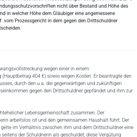
ändungsschutzvorschriften nicht über Bestand und Höhe des
 und in welcher Höhe dem Gläubiger eine angemessene
f. vom Prozessgericht in dem gegen den Drittschuldner
tscheiden.
 Zwangsvollstreckung wegen einer in einem
g (Hauptbetrag 404 €) sowie wegen Kosten. Er beantragte den
sses, durch den u.a. die gegenwärtigen und zukünftigen
tseinkommen gegen den Drittschuldner gepfändet und ihm zur
nichtehelicher Lebensgemeinschaft zusammen. Der
nerin arbeitslos ist und den gemeinsamen Haushalt führt. Der
 gelte im Verhältnis zwischen ihm und dem Drittschuldner eine
eitens der Schuldnerin als geschuldet; diese Vergütung