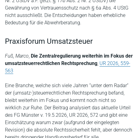
Nr. 2 UStDV a.F. (jetzt: § 17b Abs. 2 Nr. 2 UStDV) die
Gewährung von Vertrauensschutz nach § 6a Abs. 4 UStG
nicht ausschließt. Die Entscheidungen haben erhebliche
Bedeutung für die Abwehrberatung.
Praxisforum Umsatzsteuer
Fuß, Marco
,
Die Zentralregulierung weiterhin im Fokus der
umsatzsteuerrechtlichen Rechtsprechung
,
UR 2026, 559-
563
Eine Branche, welche sich viele Jahren “unter dem Radar“
der (umsatz-)steuerrechtlichen Rechtsprechung befand,
bleibt weiterhin im Fokus und kommt noch nicht so
wirklich zur Ruhe. Der Beitrag analysiert das aktuelle Urteil
des FG Münster v. 19.5.2026, UR 2026, 572 und gibt eine
Einschätzung warum zwar (aufgrund der eingelegten
Revision) die absolute Rechtssicherheit fehlt, aber dennoch
bereits dringender Handlungsbedarf für alle