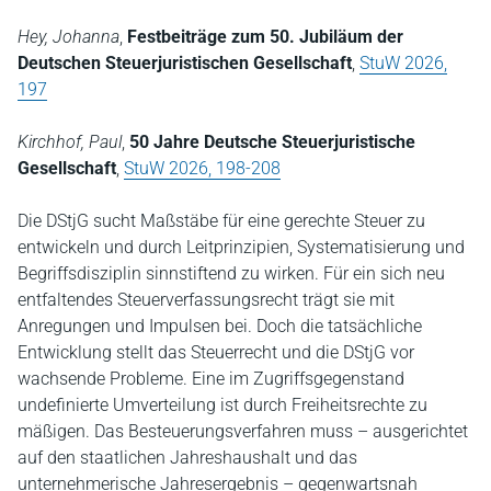
Hey, Johanna
,
Festbeiträge zum 50. Jubiläum der
Deutschen Steuerjuristischen Gesellschaft
,
StuW 2026,
197
Kirchhof, Paul
,
50 Jahre Deutsche Steuerjuristische
Gesellschaft
,
StuW 2026, 198-208
Die DStjG sucht Maßstäbe für eine gerechte Steuer zu
entwickeln und durch Leitprinzipien, Systematisierung und
Begriffsdisziplin sinnstiftend zu wirken. Für ein sich neu
entfaltendes Steuerverfassungsrecht trägt sie mit
Anregungen und Impulsen bei. Doch die tatsächliche
Entwicklung stellt das Steuerrecht und die DStjG vor
wachsende Probleme. Eine im Zugriffsgegenstand
undefinierte Umverteilung ist durch Freiheitsrechte zu
mäßigen. Das Besteuerungsverfahren muss – ausgerichtet
auf den staatlichen Jahreshaushalt und das
unternehmerische Jahresergebnis – gegenwartsnah