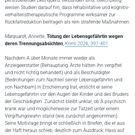
persistierender Delinquenz verbunden sind. Gleichzeitig
weisen Studien darauf hin, dass rehabilitative und kognitiv-
verhaltenstherapeutische Programme wirksamer zur
Rückfallreduktion beitragen als rein strafende Maßnahmen.
Marquardt, Annette
,
Tötung der Lebensgefährtin wegen
deren Trennungsabsichten
,
Krimi 2026, 397-401
Nachdem A über Monate immer wieder als
Anzeigeerstatter (Behauptung: Ärzte hätten ihn vergiftet
und nicht richtig behandelt) und als Beschuldigter
(Bedrohungen zum Nachteil seiner Lebensgefährtin und
von Nachbarn) in Erscheinung trat, ersticht er seine
Lebensgefährtin vor den Augen der Kinder und des Bruders
der Geschädigten. Zunächst bleibt unklar, ob A psychisch
krank war und möglicherweise zur Tatzeit unter einem
Vergiftungswahn stand (wie zunächst angenommen).
Seine Motivlage bringt er schließlich in Briefen, die er aus
der Haft heraus schieb, deutlich zum Ausdruck: Hass auf