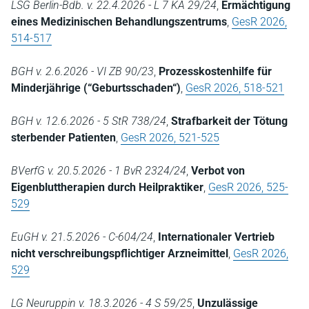
LSG Berlin-Bdb. v. 22.4.2026 - L 7 KA 29/24
,
Ermächtigung
eines Medizinischen Behandlungszentrums
,
GesR 2026,
514-517
BGH v. 2.6.2026 - VI ZB 90/23
,
Prozesskostenhilfe für
Minderjährige (“Geburtsschaden“)
,
GesR 2026, 518-521
BGH v. 12.6.2026 - 5 StR 738/24
,
Strafbarkeit der Tötung
sterbender Patienten
,
GesR 2026, 521-525
BVerfG v. 20.5.2026 - 1 BvR 2324/24
,
Verbot von
Eigenbluttherapien durch Heilpraktiker
,
GesR 2026, 525-
529
EuGH v. 21.5.2026 - C-604/24
,
Internationaler Vertrieb
nicht verschreibungspflichtiger Arzneimittel
,
GesR 2026,
529
LG Neuruppin v. 18.3.2026 - 4 S 59/25
,
Unzulässige