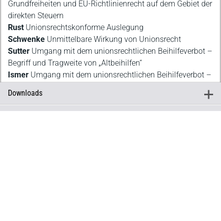
Grundfreiheiten und EU-Richtlinienrecht auf dem Gebiet der
direkten Steuern
Rust
Unionsrechtskonforme Auslegung
Schwenke
Unmittelbare Wirkung von Unionsrecht
Sutter
Umgang mit dem unionsrechtlichen Beihilfeverbot –
Begriff und Tragweite von „Altbeihilfen“
Ismer
Umgang mit dem unionsrechtlichen Beihilfeverbot –
Aktuelle Herausforderungen
Downloads
+
H.-F. Lange
Praxis der Vorabentscheidungsersuchen in der
Downloads
Finanzgerichtsbarkeit
Inhaltsverzeichnis
Cordewener
Umsetzung von EuGH-Entscheidungen durch
Vorwort
die Finanzrechtsprechung
Angaben zur Produktsicherheit
Schön
Internationalisierung des Internationalen
Hersteller
Steuerrechts
Verlag Dr. Otto Schmidt KG
Kreienbaum
Unabgestimmtheit der nationalen
Gustav-Heinemann-Ufer 58, 50968 Köln
Steuerrechtsordnungen – aus Sicht der Verwaltung
C. Kaeser
E-Mail:
Unabgestimmtheit der nationalen
info@otto-schmidt.de
Steuerrechtsordnungen – aus Sicht der Unternehmen
M. Lang
Auslegung und Anwendung von