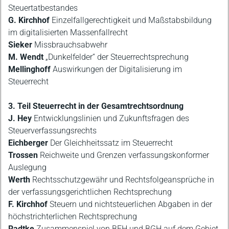
Steuertatbestandes
G. Kirchhof
Einzelfallgerechtigkeit und Maßstabsbildung
im digitalisierten Massenfallrecht
Sieker
Missbrauchsabwehr
M. Wendt
„Dunkelfelder“ der Steuerrechtsprechung
Mellinghoff
Auswirkungen der Digitalisierung im
Steuerrecht
3. Teil Steuerrecht in der Gesamtrechtsordnung
J. Hey
Entwicklungslinien und Zukunftsfragen des
Steuerverfassungsrechts
Eichberger
Der Gleichheitssatz im Steuerrecht
Trossen
Reichweite und Grenzen verfassungskonformer
Auslegung
Werth
Rechtsschutzgewähr und Rechtsfolgeansprüche in
der verfassungsgerichtlichen Rechtsprechung
F. Kirchhof
Steuern und nichtsteuerlichen Abgaben in der
höchstrichterlichen Rechtsprechung
Radtke
Zusammenspiel von BFH und BGH auf dem Gebiet