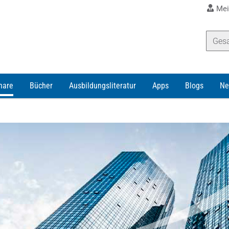
Mei
nare
Bücher
Ausbildungsliteratur
Apps
Blogs
Ne