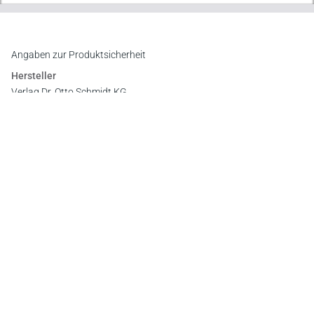
Angaben zur Produktsicherheit
Hersteller
Verlag Dr. Otto Schmidt KG
Gustav-Heinemann-Ufer 58, 50968 Köln
E-Mail:
info@otto-schmidt.de
Newsletter
Abonnieren Sie die kostenlosen Otto-Schmidt-Newsletter
und bleiben Sie über aktuelle Rechtsprechung,
Gesetzgebung und Produktneuheiten informiert!