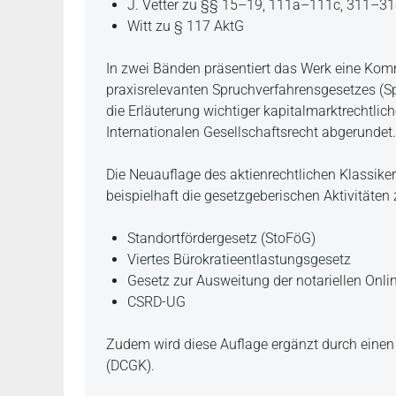
J. Vetter zu §§ 15–19, 111a–111c, 311–31
Witt zu § 117 AktG
In zwei Bänden präsentiert das Werk eine Ko
praxisrelevanten Spruchverfahrensgesetzes (S
die Erläuterung wichtiger kapitalmarktrechtli
Internationalen Gesellschaftsrecht abgerundet.
Die Neuauflage des aktienrechtlichen Klassik
beispielhaft die gesetzgeberischen Aktivitäten 
Standortfördergesetz (StoFöG)
Viertes Bürokratieentlastungsgesetz
Gesetz zur Ausweitung der notariellen Onli
CSRD-UG
Zudem wird diese Auflage ergänzt durch ein
(DCGK).