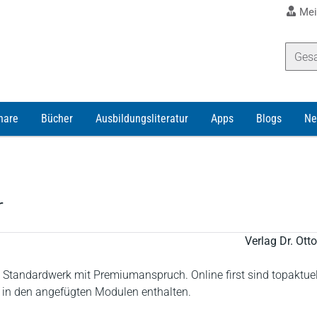
Mei
nare
Bücher
Ausbildungsliteratur
Apps
Blogs
Ne
r
Verlag Dr. Ot
– Standardwerk mit Premiumanspruch. Online first sind topaktuel
e in den angefügten Modulen enthalten.