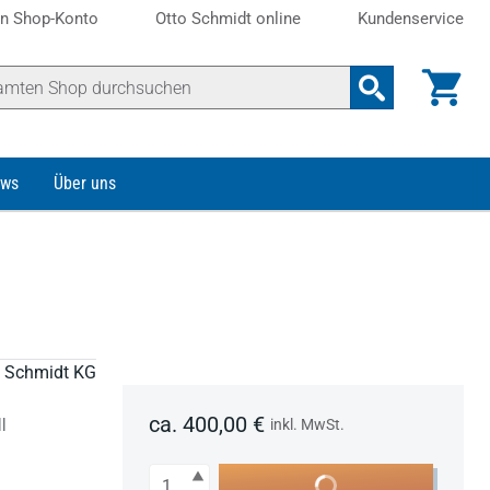
n Shop-Konto
Otto Schmidt online
Kundenservice
ws
Über uns
to Schmidt KG
ca. 400,00 €
l
inkl. MwSt.
Anzahl
In den Warenkorb