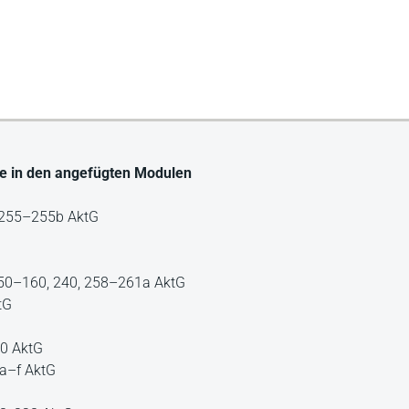
alte in den angefügten Modulen
 255–255b AktG
 150–160, 240, 258–261a AktG
tG
10 AktG
a–f AktG