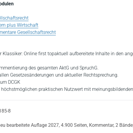
Modulen
lschaftsrecht
rn plus Wirtschaft
entare Gesellschaftsrecht
r Klassiker: Online first topaktuell aufbereitete Inhalte in den an
mmentierung des gesamten AktG und SpruchG.
 allen Gesetzesänderungen und aktueller Rechtsprechung.
zum DCGK
f höchstmöglichen praktischen Nutzwert mit meinungsbildende
185-8
neu bearbeitete Auflage 2027,
4.900 Seiten,
Kommentar,
2 Bände