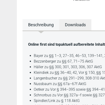
Beschreibung
Downloads
Beschreibung
Online first sind topaktuell aufbereitete Inh
Bayer zu §§ 1–3, 27–35, 46–53, 139–141,
Bezzenberger zu §§ 67, 71–75 AktG
Häller zu §§ 300, 301, 303, 306, 307 AktG
Kleindiek zu §§ 36–40, 42, Vor § 150, §§
Langenbucher zu §§ 291–299, 308-310 Ak
Nussbaum zu §§ 67a–67f AktG
Oetker zu Vor § 394–395 sowie §§ 394–4
Schnorbus zu Vor §§ 327a–f sowie §§ 327
Spindler/Link zu § 118 AktG