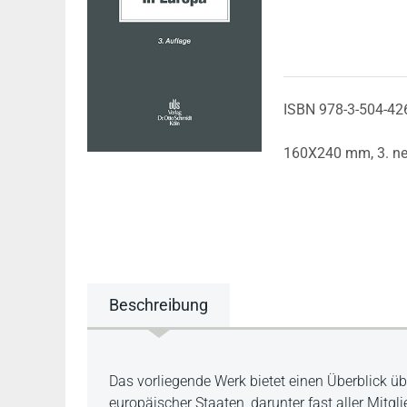
ISBN 978-3-504-42
160X240 mm,
3. n
Beschreibung
Beschreibung
Das vorliegende Werk bietet einen Überblick ü
europäischer Staaten, darunter fast aller Mitgl