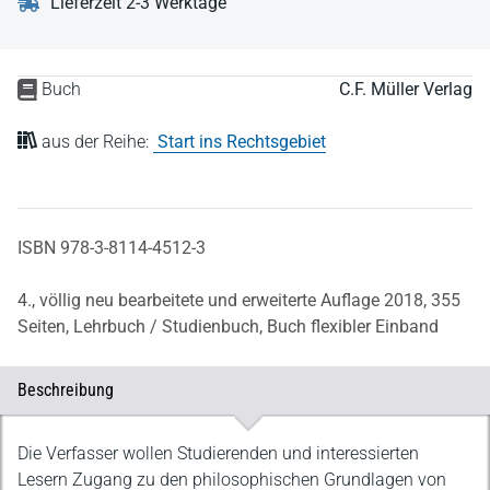
Lieferzeit 2-3 Werktage
Buch
C.F. Müller Verlag
aus der Reihe:
Start ins Rechtsgebiet
ISBN 978-3-8114-4512-3
4., völlig neu bearbeitete und erweiterte Auflage 2018,
355
Seiten,
Lehrbuch / Studienbuch,
Buch flexibler Einband
Beschreibung
Beschreibung
Die Verfasser wollen Studierenden und interessierten
Lesern Zugang zu den philosophischen Grundlagen von