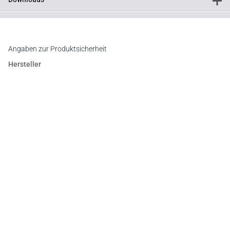
+
Downloads
Inhaltsverzeichnis
Angaben zur Produktsicherheit
Hersteller
C.F. Müller Verlag
Waldhofer Straße 100, 69123 Heidelberg
E-Mail:
info@cfmueller.de
Newsletter
Abonnieren Sie die kostenlosen Otto-Schmidt-Newsletter
und bleiben Sie über aktuelle Rechtsprechung,
Gesetzgebung und Produktneuheiten informiert!