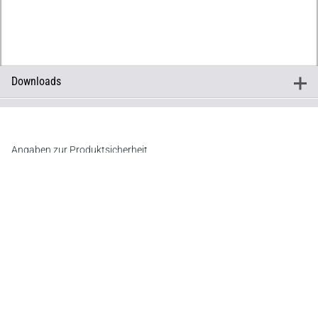
Downloads
+
Downloads
Inhaltsverzeichnis
Vorwort
Angaben zur Produktsicherheit
Hersteller
C.F. Müller Verlag
Waldhofer Straße 100, 69123 Heidelberg
E-Mail:
info@cfmueller.de