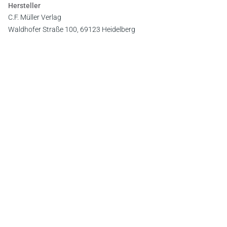
Hersteller
C.F. Müller Verlag
Waldhofer Straße 100, 69123 Heidelberg
E-Mail:
info@cfmueller.de
Newsletter
Abonnieren Sie die kostenlosen Otto-Schmidt-Newsletter
und bleiben Sie über aktuelle Rechtsprechung,
Gesetzgebung und Produktneuheiten informiert!
Zur Abonnement-Auswahl