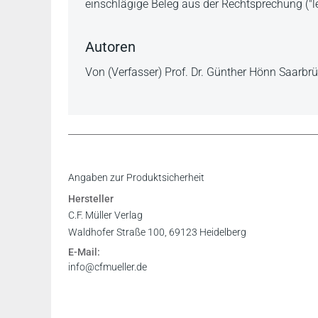
einschlägige Beleg aus der Rechtsprechung ("l
Autoren
Von (Verfasser) Prof. Dr. Günther Hönn Saarbr
Register
Angaben zur Produktsicherheit
Hersteller
C.F. Müller Verlag
Waldhofer Straße 100, 69123 Heidelberg
studjur-online.de 16.7.2009
E-Mail:
info@cfmueller.de
Wer kurz vor der mündlichen Prüfung noch ein 
aufgehoben.
Christian Scheibengruber in: www.fachschaft.ju