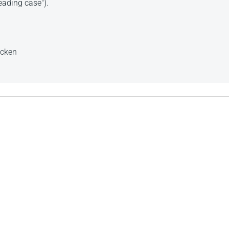
eading case").
ücken
knappes Werk zur Wiederholung sucht, ist hier bestens
ra.uni-erlangen.de 23.7.2008