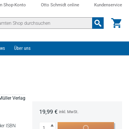
n Shop-Konto
Otto Schmidt online
Kundenservice
ws
Über uns
Müller Verlag
19,99 €
inkl. MwSt.
Anzahl
der ISBN
In den Warenkorb