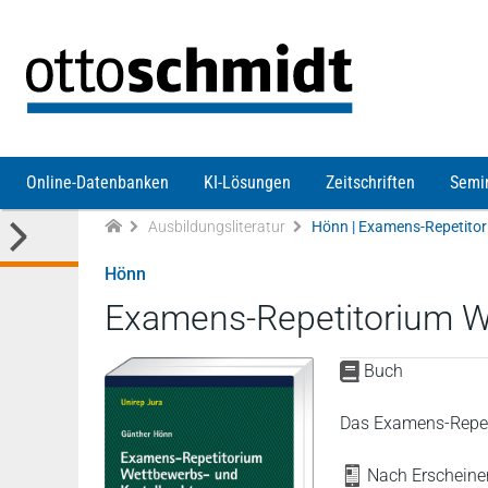
Direkt zum Inhalt
Online-Datenbanken
KI-Lösungen
Zeitschriften
Semi
Ausbildungsliteratur
Hönn | Examens-Repetitor
Hönn
Examens-Repetitorium We
Buch
Das Examens-Repeti
Nach Erscheinen