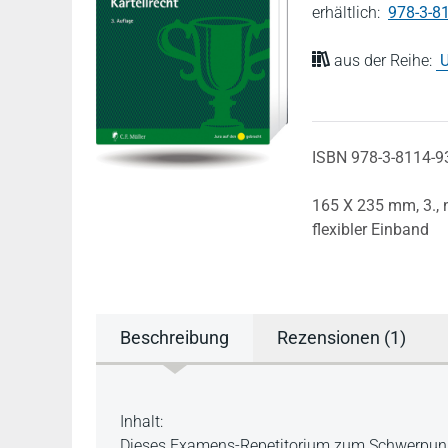
erhältlich:
978-3-8
aus der Reihe:
U
ISBN 978-3-8114-9
165 X 235 mm,
3.,
flexibler Einband
Beschreibung
Rezensionen (1)
Beschreibung
Inhalt:
Dieses Examens-Repetitorium zum Schwerpunktb