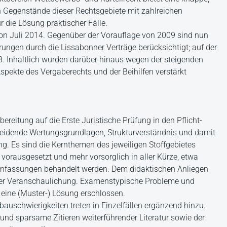
en Gegenstände dieser Rechtsgebiete mit zahlreichen
r die Lösung praktischer Fälle.
von Juli 2014. Gegenüber der Vorauflage von 2009 sind nun
rungen durch die Lissabonner Verträge berücksichtigt; auf der
13. Inhaltlich wurden darüber hinaus wegen der steigenden
spekte des Vergaberechts und der Beihilfen verstärkt
ereitung auf die Erste Juristische Prüfung in den Pflicht-
heidende Wertungsgrundlagen, Strukturverständnis und damit
ng. Es sind die Kernthemen des jeweiligen Stoffgebietes
 vorausgesetzt und mehr vorsorglich in aller Kürze, etwa
enfassungen behandelt werden. Dem didaktischen Anliegen
 der Veranschaulichung. Examenstypische Probleme und
 eine (Muster-) Lösung erschlossen.
uschwierigkeiten treten in Einzelfällen ergänzend hinzu.
und sparsame Zitieren weiterführender Literatur sowie der