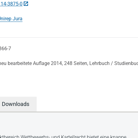
114-3875-0
nirep Jura
366-7
 neu bearbeitete Auflage 2014,
248 Seiten,
Lehrbuch / Studienbu
Downloads
ereich Wettbewerbs- und Kartellrecht bietet eine knappe,