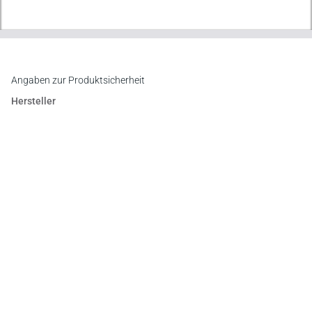
Angaben zur Produktsicherheit
Hersteller
C.F. Müller Verlag
Waldhofer Straße 100, 69123 Heidelberg
E-Mail:
info@cfmueller.de
Newsletter
Abonnieren Sie die kostenlosen Otto-Schmidt-Newsletter
und bleiben Sie über aktuelle Rechtsprechung,
Gesetzgebung und Produktneuheiten informiert!