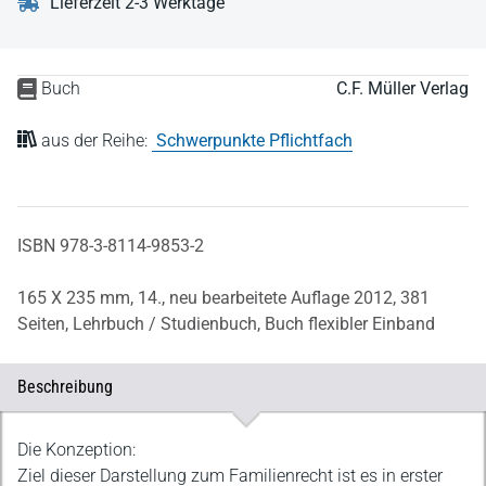
Lieferzeit 2-3 Werktage
Buch
C.F. Müller Verlag
aus der Reihe:
Schwerpunkte Pflichtfach
ISBN 978-3-8114-9853-2
165 X 235 mm,
14., neu bearbeitete Auflage 2012,
381
Seiten,
Lehrbuch / Studienbuch,
Buch flexibler Einband
Beschreibung
Beschreibung
Die Konzeption:
Ziel dieser Darstellung zum Familienrecht ist es in erster