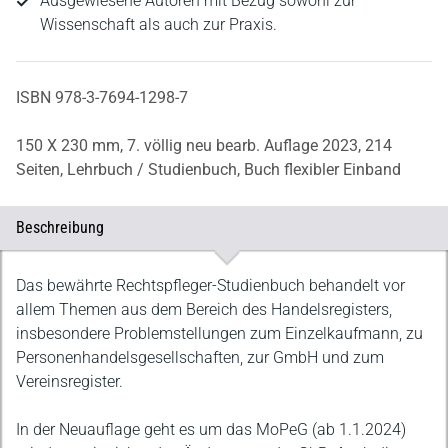
Ausgewiesene Autoren mit Bezug sowohl zur
Wissenschaft als auch zur Praxis.
ISBN 978-3-7694-1298-7
150 X 230 mm,
7. völlig neu bearb. Auflage 2023,
214
Seiten,
Lehrbuch / Studienbuch,
Buch flexibler Einband
Beschreibung
Beschreibung
Das bewährte Rechtspfleger-Studienbuch behandelt vor
allem Themen aus dem Bereich des Handelsregisters,
insbesondere Problemstellungen zum Einzelkaufmann, zu
Personenhandelsgesellschaften, zur GmbH und zum
Vereinsregister.
In der Neuauflage geht es um das MoPeG (ab 1.1.2024)