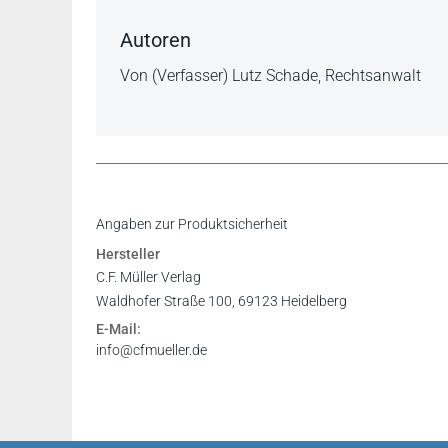
Autoren
Von (Verfasser) Lutz Schade, Rechtsanwalt
Alles in allem ist das Buch leicht verständlich
Inhaltsverzeichnis
Angaben zur Produktsicherheit
Themen ab und ist daher jedem zu empfehlen,
Vorwort
Hersteller
Alternative zum klassischen Lehrbuch sucht.
Register
C.F. Müller Verlag
Justitia SS 2014
Waldhofer Straße 100, 69123 Heidelberg
E-Mail:
Mit seiner leicht verständlichen Sprache und d
info@cfmueller.de
Gesellschaftsrecht aus der Erfolgstraining-Reih
Anfänger oder Studenten im höheren Semester
Skript, mit dem Lernen richtig Spaß machen ka
http://dierezensenten.blogspot.de 13.09.2012