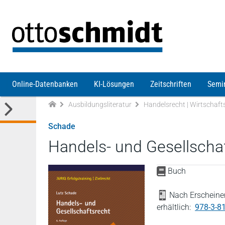
Direkt zum Inhalt
Online-Datenbanken
KI-Lösungen
Zeitschriften
Semi
Ausbildungsliteratur
Handelsrecht | Wirtschaft
Schade
Handels- und Gesellscha
Buch
Nach Erscheinen
erhältlich:
978-3-8