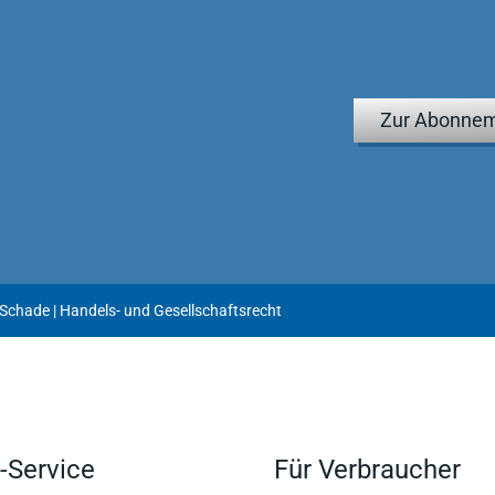
kturiert und die vielen Grafiken verdeutlichen die oftmals
iederholen und für die Klausur trainieren möchte, ist dies
Zur Abonnem
hnellen und guten Einstieg in das Handels- und
1
e in der Vorbereitung auf den großen BGB-Schein. [...]Auf jeden
Schade | Handels- und Gesellschaftsrecht
-Service
Für Verbraucher