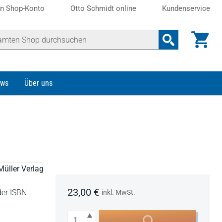
n Shop-Konto
Otto Schmidt online
Kundenservice
ws
Über uns
Müller Verlag
23,00 €
der ISBN
inkl. MwSt.
Anzahl
In den Warenkorb