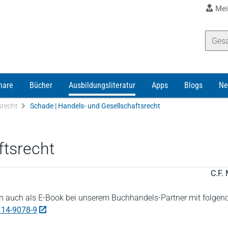
Mei
nare
Bücher
Ausbildungsliteratur
Apps
Blogs
Ne
srecht
Schade | Handels- und Gesellschaftsrecht
ftsrecht
C.F. 
 auch als E-Book bei unserem Buchhandels-Partner mit folgen
114-9078-9