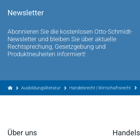
Newsletter
Das ganze Skript ist ... gut aufgebaut, klar stru
schwierigen Fragen. ... Für jeden der kompakt w
das richtige Skript!
Abonnieren Sie die kostenlosen Otto-Schmidt-
www.juristischer-gedankensalat.de 08.10.2012
Newsletter und bleiben Sie über aktuelle
Rechtsprechung, Gesetzgebung und
... gerade für diejenigen perfekt, die einen sc
Produktneuheiten informiert!
Gesellschaftsrecht haben möchten.
Fachschaft Jura der Universität Köln 11.07.201
...ist sehr gelungen und ist mir eine große Hilf
Fall eine Investition wert.
Ausbildungsliteratur
Handelsrecht | Wirtschaftsrecht
www.amazon.de November 2010
Über uns
Handels