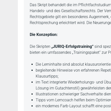
Das Skript behandelt die im Pflichtfachstudi
Handels- und des Gesellschaftsrechts. Der Ver
Rechtsgebiete gilt ein besonderes Augenmerk, 
Rechtsprechung erleichtert wird. Die Neuerun
Die Konzeption:
Die Skripten
„JURIQ-Erfolgstraining“
sind spez
bieten ein umfassendes „Trainingspaket“ zur P
Die Lerninhalte sind absolut klausurorientier
begleitende Hinweise von erfahrenen Repeti
Klausurtipps;
im Text integrierte Wiederholungs- und Ü
Lösung im Gutachtenstil) gewährleisten den
Illustrationen schwieriger Sachverhalte die
Tipps vom Lerncoach helfen beim Optimiere
ein modernes Farb-Layout schafft eine pos