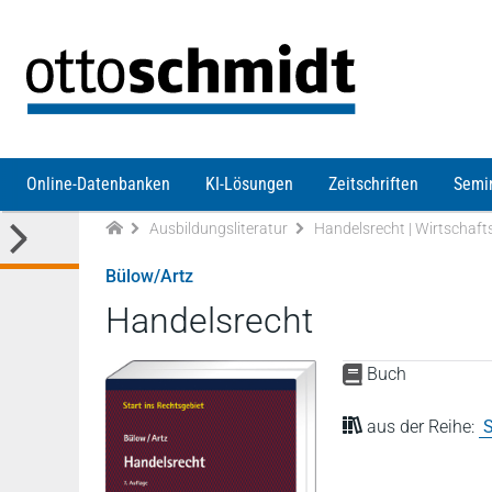
Direkt zum Inhalt
Online-Datenbanken
KI-Lösungen
Zeitschriften
Semi
Ausbildungsliteratur
Handelsrecht | Wirtschaft
Bülow/Artz
Handelsrecht
Buch
aus der Reihe:
S