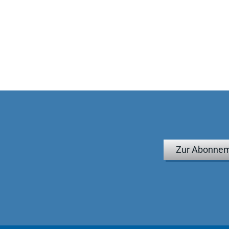
ung auf die wesentlichen Fragen erleichtern das Verständnis.
nsiv durchlesen müssen wie Jurastudenten, beide können
Zur Abonnem