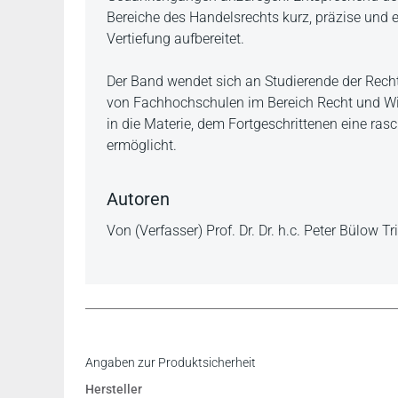
Bereiche des Handelsrechts kurz, präzise und
Vertiefung aufbereitet.
Der Band wendet sich an Studierende der Rech
von Fachhochschulen im Bereich Recht und Wir
in die Materie, dem Fortgeschrittenen eine r
ermöglicht.
Autoren
Von (Verfasser) Prof. Dr. Dr. h.c. Peter Bülow Tri
Wer schon immer kurz gefasst die handelsrechtl
Register
Angaben zur Produktsicherheit
richtig. Es ist und bleibt eine Empfehlung.
Hersteller