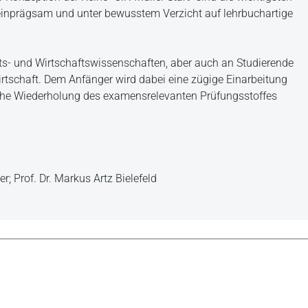
 einprägsam und unter bewusstem Verzicht auf lehrbuchartige
ts- und Wirtschaftswissenschaften, aber auch an Studierende
tschaft. Dem Anfänger wird dabei eine zügige Einarbeitung
asche Wiederholung des examensrelevanten Prüfungsstoffes
er; Prof. Dr. Markus Artz Bielefeld
iche Bilanzierung erklärt haben möchte, der ist hier absolut