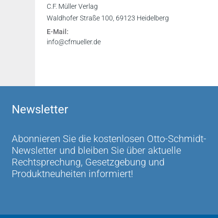
www.referendare-darmstadt.de 10.06.2015
C.F. Müller Verlag
Waldhofer Straße 100, 69123 Heidelberg
Sein gut verständlicher Stil und die Beschränk
E-Mail:
Wirtschaftsstudenten werden es nicht so inte
info@cfmueller.de
jedoch erheblich von der Lektüre profitieren.
Studium Nr. 84, Sommersemester 2009
Newsletter
Abonnieren Sie die kostenlosen Otto-Schmidt-
Newsletter und bleiben Sie über aktuelle
Rechtsprechung, Gesetzgebung und
Produktneuheiten informiert!