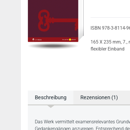
ISBN 978-3-8114-9
165 X 235 mm,
7.,
flexibler Einband
Beschreibung
Rezensionen (1)
Beschreibung
Das Werk vermittelt examensrelevantes Grundw
Gedankengängen anzuregen. Entsprechend der Ko