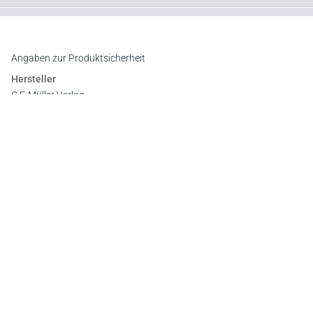
Downloads
Inhaltsverzeichnis
Register
Angaben zur Produktsicherheit
Hersteller
C.F. Müller Verlag
Waldhofer Straße 100, 69123 Heidelberg
E-Mail:
info@cfmueller.de
Newsletter
Abonnieren Sie die kostenlosen Otto-Schmidt-Newsletter
und bleiben Sie über aktuelle Rechtsprechung,
Gesetzgebung und Produktneuheiten informiert!