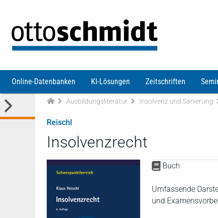
Direkt zum Inhalt
Online-Datenbanken
KI-Lösungen
Zeitschriften
Semi
Ausbildungsliteratur
Insolvenz und Sanierung
Reischl
Insolvenzrecht
Buch
Umfassende Darstel
und Examensvorber