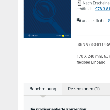
Nach Erscheinen
erhältlich:
978-3-8
aus der Reihe:
S
ISBN 978-3-8114-5
170 X 240 mm,
6.,
flexibler Einband
Beschreibung
Rezensionen (1)
Beschreibung
Die praxisorientierte Konzeption: