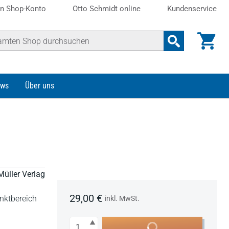
n Shop-Konto
Otto Schmidt online
Kundenservice
ws
Über uns
Müller Verlag
29,00 €
nktbereich
inkl. MwSt.
Anzahl
In den Warenkorb