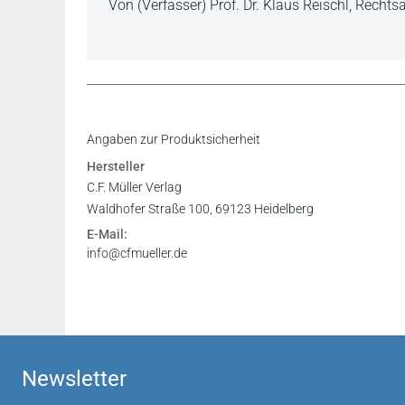
Von (Verfasser) Prof. Dr. Klaus Reischl, Recht
Reischls "Insolvenzrecht" ist ein schönes Buch
Inhaltsverzeichnis
Angaben zur Produktsicherheit
Dr. Christoph Keller in: JURA 2/2012
Vorwort
Hersteller
Register
C.F. Müller Verlag
Waldhofer Straße 100, 69123 Heidelberg
E-Mail:
info@cfmueller.de
Newsletter