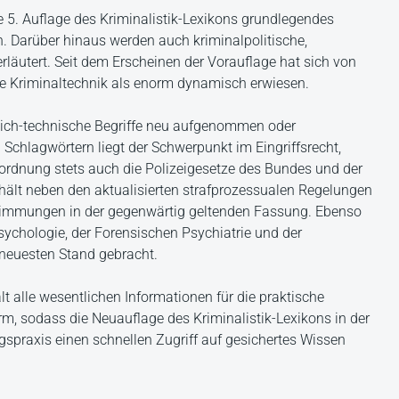
e 5. Auflage des Kriminalistik-Lexikons grundlegendes
n. Darüber hinaus werden auch kriminalpolitische,
erläutert. Seit dem Erscheinen der Vorauflage hat sich von
die Kriminaltechnik als enorm dynamisch erwiesen.
lich-technische Begriffe neu aufgenommen oder
n Schlagwörtern liegt der Schwerpunkt im Eingriffsrecht,
ordnung stets auch die Polizeigesetze des Bundes und der
thält neben den aktualisierten strafprozessualen Regelungen
stimmungen in der gegenwärtig geltenden Fassung. Ebenso
ychologie, der Forensischen Psychiatrie und der
neuesten Stand gebracht.
ält alle wesentlichen Informationen für die praktische
rm, sodass die Neuauflage des Kriminalistik-Lexikons in der
gspraxis einen schnellen Zugriff auf gesichertes Wissen