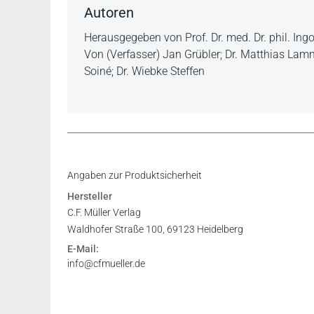
Autoren
Herausgegeben von Prof. Dr. med. Dr. phil. Ing
Von (Verfasser) Jan Grübler; Dr. Matthias Lamme
Soiné; Dr. Wiebke Steffen
Das Buch ist Polizisten, die sich in Aus- und F
Angaben zur Produktsicherheit
vergleichbaren Ausbildungs- oder Studiengäng
Hersteller
Erschließen von Begriffen sehr zu empfehlen. E
C.F. Müller Verlag
fehlen.
Waldhofer Straße 100, 69123 Heidelberg
Ltd. Kriminaldirektor a. D. Ralph Berthel, Franke
E-Mail:
info@cfmueller.de
Der Titel ist ein must-have für alle Studenten 
Juraplus