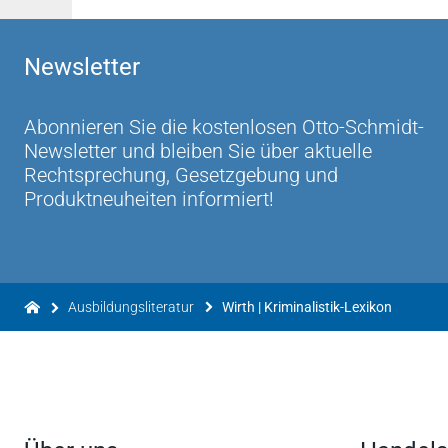
Für professionelle Kriminalisten und Unterrich
einen guten, sehr praxisorientierten Überblick üb
Newsletter
Hans Ditrich in: .SIAK-JOURNAL 4/2011
Die gelungene Auswahl der Autoren sorgt für
Abonnieren Sie die kostenlosen Otto-Schmidt-
wissenschaftlichem Anspruch des Werkes. ... I
Newsletter und bleiben Sie über aktuelle
Kriminalistik-Lexikons einen umfassenden Wis
Rechtsprechung, Gesetzgebung und
Kriminalistik vermittelt. ... Das Kriminalistik-Le
Produktneuheiten informiert!
Professor Dr. Andreas Peilert in: Archiv für Krim
Die konzentrierte Erläuterung der Begriffe enth
Die 4. Auflage des Kriminalistik-Lexikons ermög
der polizeilichen Aus- und Fortbildung wie auch
Ausbildungsliteratur
Wirth | Kriminalistik-Lexikon
Zeitschrift des Thüringer Innenministeriums für d