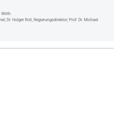
o Wirth
l; Dr. Holger Roll, Regierungsdirektor; Prof. Dr. Michael
ortbildung bzw. im Studium bzw. allen, die sich in
en befinden, als Nachschlagewerk für das schnelle
s sollte in keiner Bibliothek entsprechender Einrichtungen
nberg/Sa., in: Die POLIZEI 5-2022
mit Wahlschwerpunkt Kriminalistik.