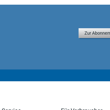
t also gleichermaßen zu empfehlen, bietet dieses Lexikon
er kriminalistische Begriffe ...
 die überzeugende Kombination von praktischem Nutzen und
Zur Abonnem
nsgesamt ist festzuhalten, dass die Neuauflage des
sensschatz aus den verschiedenen Teilbereichen der
xikon ist deshalb für Praktiker ein wertvoller Begleiter.
inologie Bd. 227, Heft 3 und 4 / 2011
ält alle wesentlichen Informationen in übersichtlicher Form.
licht so einen schnellen Zugriff auf gesichertes Wissen in
 in der Ermittlungspraxis.
ie Polizei