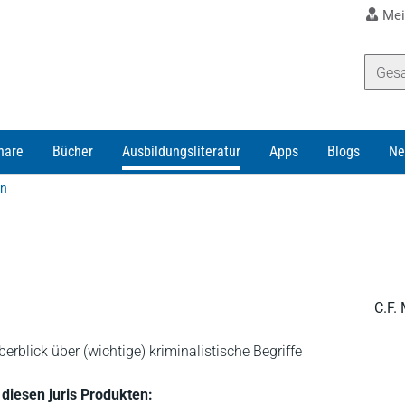
Mei
nare
Bücher
Ausbildungsliteratur
Apps
Blogs
Ne
on
C.F. 
berblick über (wichtige) kriminalistische Begriffe
n diesen juris Produkten: