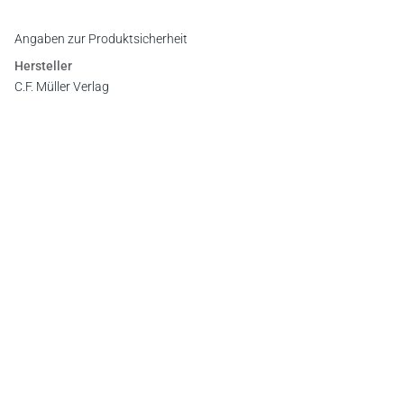
Register
Angaben zur Produktsicherheit
Hersteller
C.F. Müller Verlag
Waldhofer Straße 100, 69123 Heidelberg
E-Mail:
info@cfmueller.de
Newsletter
Abonnieren Sie die kostenlosen Otto-Schmidt-Newsletter
und bleiben Sie über aktuelle Rechtsprechung,
Gesetzgebung und Produktneuheiten informiert!
Zur Abonnement-Auswahl