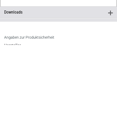
Downloads
+
Downloads
Inhaltsverzeichnis
Vorwort
Register
Angaben zur Produktsicherheit
Hersteller
C.F. Müller Verlag
Waldhofer Straße 100, 69123 Heidelberg
E-Mail:
info@cfmueller.de
Newsletter
Abonnieren Sie die kostenlosen Otto-Schmidt-Newsletter
und bleiben Sie über aktuelle Rechtsprechung,