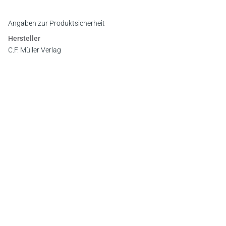
Vorwort
Register
Angaben zur Produktsicherheit
Hersteller
C.F. Müller Verlag
Waldhofer Straße 100, 69123 Heidelberg
E-Mail:
info@cfmueller.de
Newsletter
Abonnieren Sie die kostenlosen Otto-Schmidt-Newsletter
und bleiben Sie über aktuelle Rechtsprechung,
Gesetzgebung und Produktneuheiten informiert!
Zur Abonnement-Auswahl