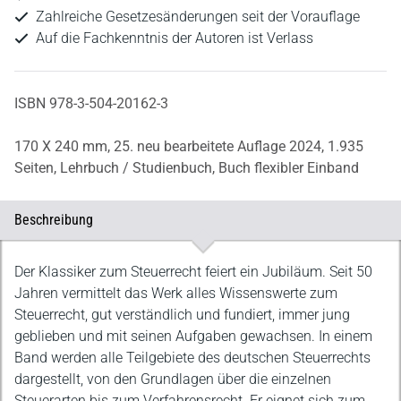
Zahlreiche Gesetzesänderungen seit der Vorauflage
Auf die Fachkenntnis der Autoren ist Verlass
ISBN 978-3-504-20162-3
170 X 240 mm,
25. neu bearbeitete Auflage 2024,
1.935
Seiten,
Lehrbuch / Studienbuch,
Buch flexibler Einband
Beschreibung
Beschreibung
Der Klassiker zum Steuerrecht feiert ein Jubiläum. Seit 50
Jahren vermittelt das Werk alles Wissenswerte zum
Steuerrecht, gut verständlich und fundiert, immer jung
geblieben und mit seinen Aufgaben gewachsen. In einem
Band werden alle Teilgebiete des deutschen Steuerrechts
dargestellt, von den Grundlagen über die einzelnen
Steuerarten bis zum Verfahrensrecht. Er eignet sich zum