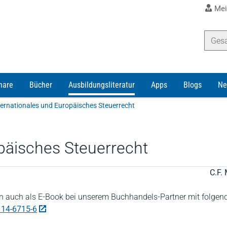
Mei
nare
Bücher
Ausbildungsliteratur
Apps
Blogs
Ne
ternationales und Europäisches Steuerrecht
päisches Steuerrecht
C.F. 
 auch als E-Book bei unserem Buchhandels-Partner mit folgen
114-6715-6