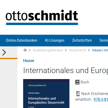
Direkt zum Inhalt
Online-Datenbanken
KI-Lösungen
Zeitschriften
Semi
Ausbildungsliteratur
Steuerrecht
Haase | In
Haase
Internationales und Euro
Buch
Nach Erscheinen
erhältlich:
978-3-8