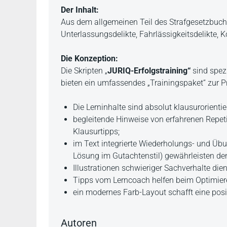
Beschreibung
Der Inhalt:
Aus dem allgemeinen Teil des Strafgesetzbuch
Unterlassungsdelikte, Fahrlässigkeitsdelikte, 
Die Konzeption:
Die Skripten „
JURIQ-Erfolgstraining“
sind spezi
bieten ein umfassendes „Trainingspaket“ zur P
Die Lerninhalte sind absolut klausurorientier
begleitende Hinweise von erfahrenen Repeti
Klausurtipps;
im Text integrierte Wiederholungs- und Ü
Lösung im Gutachtenstil) gewährleisten den
Illustrationen schwieriger Sachverhalte die
Tipps vom Lerncoach helfen beim Optimiere
ein modernes Farb-Layout schafft eine pos
Autoren