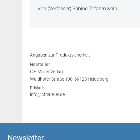
Von (Verfasser) Sabine Tofahrn Köln
Inhaltsverzeichnis
Angaben zur Produktsicherheit
Vorwort
Hersteller
Register
C.F. Müller Verlag
Amer Issa in: Law Zone, Fachschaft Jura Frankf
Waldhofer Straße 100, 69123 Heidelberg
E-Mail:
info@cfmueller.de
Newsletter