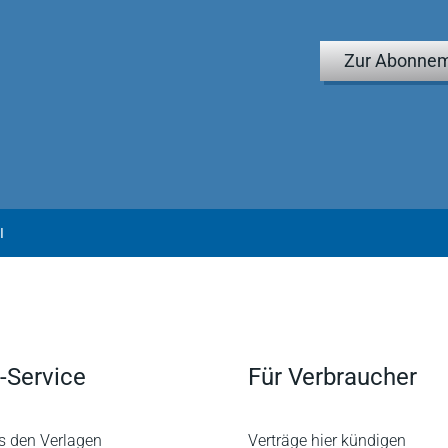
Zur Abonnem
I
-Service
Für Verbraucher
s den Verlagen
Verträge hier kündigen