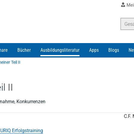
Mei
nare
Bücher
Ausbildungsliteratur
Apps
Blogs
Ne
iner Teil II
l II
ilnahme, Konkurrenzen
C.F. 
URIQ Erfolgstraining