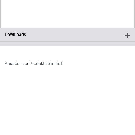
Downloads
+
Downloads
Inhaltsverzeichnis
Vorwort
Register
Angaben zur Produktsicherheit
Hersteller
C.F. Müller Verlag
Waldhofer Straße 100, 69123 Heidelberg
E-Mail:
info@cfmueller.de