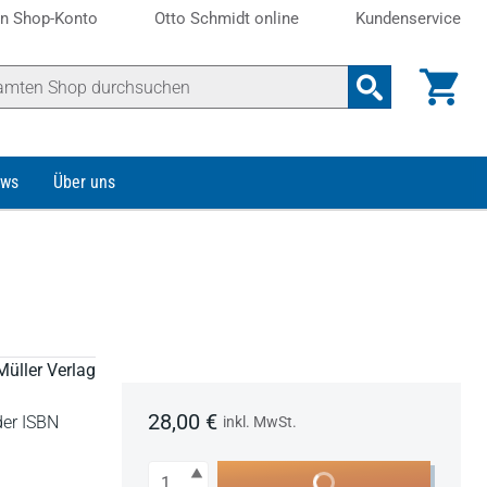
n Shop-Konto
Otto Schmidt online
Kundenservice
ws
Über uns
Müller Verlag
28,00 €
der ISBN
inkl. MwSt.
Anzahl
In den Warenkorb