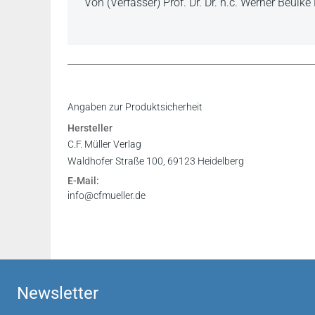
Von (Verfasser) Prof. Dr. Dr. h.c. Werner Beul
Zusammenfassend handelt es sich um einen gewi
Inhaltsverzeichnis
Angaben zur Produktsicherheit
Strafrechtsklausur eine gute Wahl ist.
Vorwort
Hersteller
Justitia WS 2019/2020
Register
C.F. Müller Verlag
Waldhofer Straße 100, 69123 Heidelberg
Das Lehrbuch kann den Adressaten ... ohne Ei
E-Mail:
Verhältnis ist ausgezeichnet.
info@cfmueller.de
Prof. Dr. J. Vahle in: Kriminalistik 11/2018
...So ist es möglich, sich willkürlich aus dem
gegebenenfalls im Gesetz zu stöbern und dann 
unmittelbaren Examensvorbereitung wird ein de
Newsletter
Fazit: Ein echt tolles StPO-Lehrbuch!
RiAG Carsten Krumm, Dortmund, auf: http://die