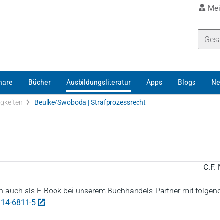
Mei
nare
Bücher
Ausbildungsliteratur
Apps
Blogs
Ne
igkeiten
Beulke/Swoboda | Strafprozessrecht
C.F. 
 auch als E-Book bei unserem Buchhandels-Partner mit folgen
114-6811-5