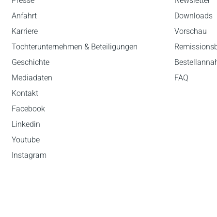
Presse
Newsletter
Anfahrt
Downloads
Dieses Buch begleitet Studierende also in alle
Karriere
Vorschau
Prüfungsvorbereitung und leistet auch als Nac
Reinhold Kampmann, Wissenschaftsjournalist ,
Tochterunternehmen & Beteiligungen
Remissions
Geschichte
Bestellann
Mediadaten
FAQ
Kontakt
Facebook
Linkedin
Youtube
Instagram