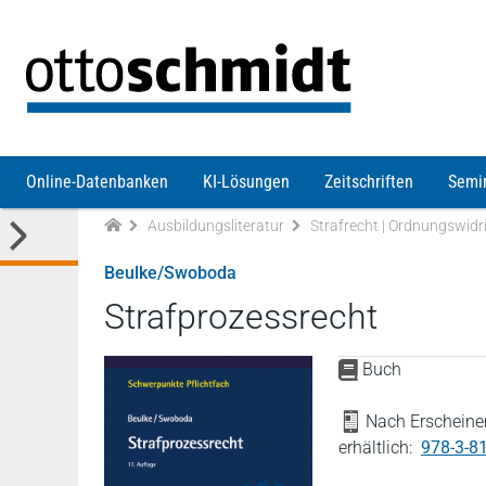
Direkt zum Inhalt
Online-Datenbanken
KI-Lösungen
Zeitschriften
Semi
Ausbildungsliteratur
Strafrecht | Ordnungswidr
Beulke/Swoboda
Strafprozessrecht
Buch
Nach Erscheinen
erhältlich:
978-3-8