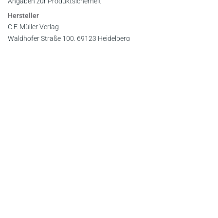
Angaben zur Produktsicherheit
Hersteller
C.F. Müller Verlag
Waldhofer Straße 100, 69123 Heidelberg
E-Mail:
info@cfmueller.de
Newsletter
Abonnieren Sie die kostenlosen Otto-Schmidt-Newsletter
und bleiben Sie über aktuelle Rechtsprechung,
Gesetzgebung und Produktneuheiten informiert!
Zur Abonnement-Auswahl