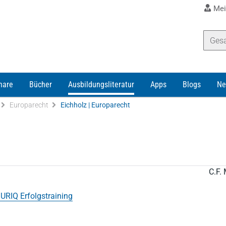
Mei
nare
Bücher
Ausbildungsliteratur
Apps
Blogs
Ne
Europarecht
Eichholz | Europarecht
C.F. 
URIQ Erfolgstraining