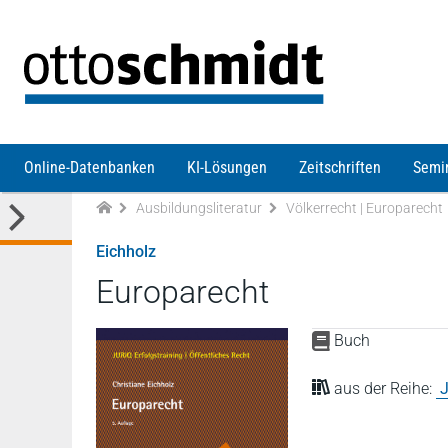
Direkt zum Inhalt
Online-Datenbanken
KI-Lösungen
Zeitschriften
Semi
Ausbildungsliteratur
Völkerrecht | Europarecht
Eichholz
Europarecht
Buch
aus der Reihe:
J