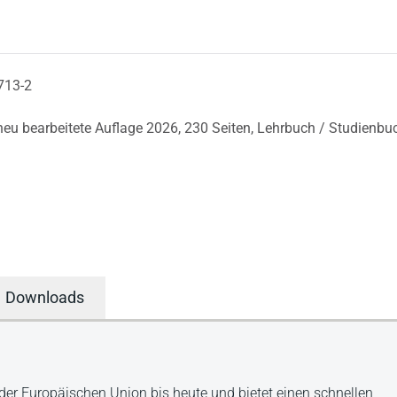
713-2
 neu bearbeitete Auflage 2026,
230 Seiten,
Lehrbuch / Studienbu
Downloads
 der Europäischen Union bis heute und bietet einen schnellen