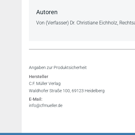
Autoren
Von (Verfasser) Dr. Christiane Eichholz, Recht
Insgesamt kann ich für dieses Buch meine un
Inhaltsverzeichnis
Angaben zur Produktsicherheit
sowohl in der Vorbereitung der Pflichtfachklau
Vorwort
Hersteller
Dienste geleistet.
Register
C.F. Müller Verlag
www.elbelaw.de 08.11.2011
Waldhofer Straße 100, 69123 Heidelberg
E-Mail:
Sehr hilfreich sind auch die einleitenden Pr
info@cfmueller.de
hinweisen und damit bereits ein gewisses Pro
geben. ...Gerade aufgrund der vielen kleineren
Lösungen kann der komplexe Stoff hier anschau
www.studjur-online.de 16.08.2010