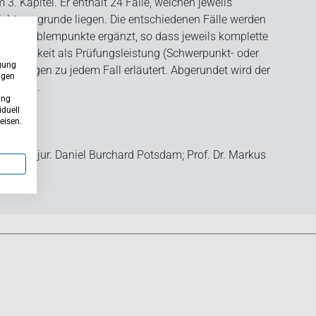
 3. Kapitel. Er enthält 24 Fälle, welchen jeweils
chte zugrunde liegen. Die entschiedenen Fälle werden
nde Problempunkte ergänzt, so dass jeweils komplette
öglichkeit als Prüfungsleistung (Schwerpunkt- oder
ügung
rlegungen zu jedem Fall erläutert. Abgerundet wird der
ngen
chemata.
ung
iduell
eisen.
m; Ass. jur. Daniel Burchard Potsdam; Prof. Dr. Markus
ungen überzeugen. ... Der Klausurenkurs ermöglicht in
 Lehrbuch bekannten Stoffes auf die Falllösung. ...
ine sinnvolle Abgrenzung zum Lehrbuch.