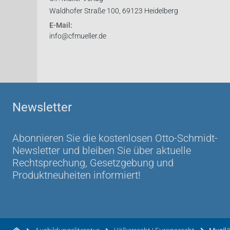
Wiss. Mitarbeiter Thomas Felten, Bochum, in: 
Waldhofer Straße 100, 69123 Heidelberg
E-Mail:
... die perfekte Ergänzung zum Standardlehrbuc
info@cfmueller.de
facebook 04.08.2011
Im Ergebnis bietet der Klausurenkurs eine bunt
Gelegenheit, die frisch erworbenen europarec
JUSTUF/Zeitschrift für Referendare 1/2009
Newsletter
Abonnieren Sie die kostenlosen Otto-Schmidt-
Newsletter und bleiben Sie über aktuelle
Rechtsprechung, Gesetzgebung und
Produktneuheiten informiert!