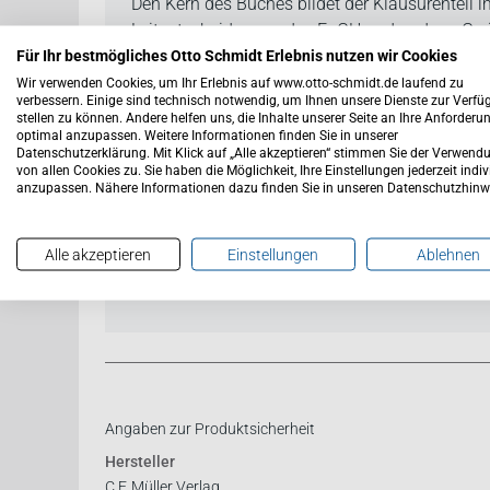
Den Kern des Buches bildet der Klausurenteil im
Leitentscheidungen des EuGH und anderer Geri
Für Ihr bestmögliches Otto Schmidt Erlebnis nutzen wir Cookies
klausurtechnisch aufbereitet und um angrenze
Klausuraufgaben entstehen. Die Verwendungsm
Wir verwenden Cookies, um Ihr Erlebnis auf www.otto-schmidt.de laufend zu
verbessern. Einige sind technisch notwendig, um Ihnen unsere Dienste zur Verf
Pflichtfachklausur) wird im Rahmen der Vorübe
stellen zu können. Andere helfen uns, die Inhalte unserer Seite an Ihre Anforderu
Klausurenteil durch entsprechende Prüfungss
optimal anzupassen. Weitere Informationen finden Sie in unserer
Datenschutzerklärung. Mit Klick auf „Alle akzeptieren“ stimmen Sie der Verwend
von allen Cookies zu. Sie haben die Möglichkeit, Ihre Einstellungen jederzeit indiv
anzupassen. Nähere Informationen dazu finden Sie in unseren Datenschutzhinw
Autoren
Von (Verfasser) Prof. Dr. Andreas Musil Potsda
Alle akzeptieren
Einstellungen
Ablehnen
Ludwigs Würzburg
Sowohl die Auswahl der Fälle als auch die Lös
Inhaltsverzeichnis
Angaben zur Produktsicherheit
vorbildlicher Weise die Anwendung des aus dem
Vorwort
Hersteller
Insgesamt besticht der Klausurenkurs durch e
Register
C.F. Müller Verlag