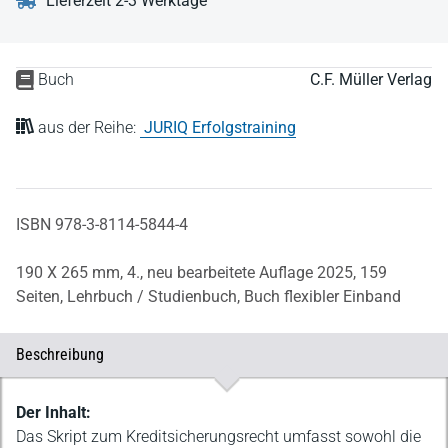
Lieferzeit 2-3 Werktage
Buch
C.F. Müller Verlag
aus der Reihe:
JURIQ Erfolgstraining
ISBN 978-3-8114-5844-4
190 X 265 mm,
4., neu bearbeitete Auflage 2025,
159
Seiten,
Lehrbuch / Studienbuch,
Buch flexibler Einband
Beschreibung
Beschreibung
Der Inhalt:
Das Skript zum Kreditsicherungsrecht umfasst sowohl die