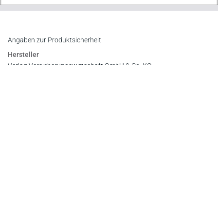
Angaben zur Produktsicherheit
Hersteller
Verlag Versicherungswirtschaft GmbH & Co. KG
An der RaumFabrik 35, 76227 Karlsruhe
E-Mail:
vertrieb@vvw.de
Newsletter
Abonnieren Sie die kostenlosen Otto-Schmidt-Newsletter
und bleiben Sie über aktuelle Rechtsprechung,
Gesetzgebung und Produktneuheiten informiert!