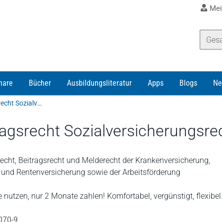
Mei
nare
Bücher
Ausbildungsliteratur
Apps
Blogs
Ne
Otto Schmidt online | Beratermodul Figge Beitragsrecht Sozialversicherungsrecht
ragsrecht Sozialversicherungsre
echt, Beitragsrecht und Melderecht der Krankenversicherung,
 und Rentenversicherung sowie der Arbeitsförderung
 nutzen, nur 2 Monate zahlen! Komfortabel, vergünstigt, flexibel
070-9