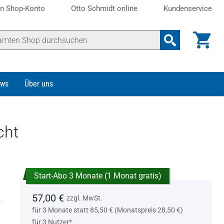
n Shop-Konto
Otto Schmidt online
Kundenservice
ws
Über uns
cht
Start-Abo 3 Monate (1 Monat gratis)
57,00 €
.
zzgl. MwSt.
für 3 Monate statt 85,50 € (Monatspreis 28,50 €)
für 3 Nutzer*.