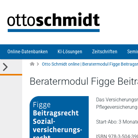
Direkt zum Inhalt
Online-Datenbanken
KI-Lösungen
Zeitschriften
Semi
Beratermodul Figge Beit
Das Versicherungsr
Pflegeversicherung
Start-Abo: 3 Monate
ISBN 978-3-504-39