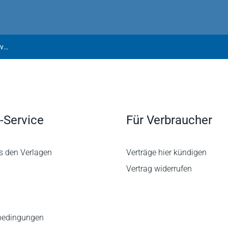
Otto Schmidt online | Beratermodul Figge Beitragsrecht Sozialversicherungsrecht
-Service
Für Verbraucher
s den Verlagen
Verträge hier kündigen
Vertrag widerrufen
bedingungen