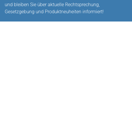
und bleiben Sie über aktuelle Rechtsprechung,
Gesetzgebung und Produktneuheiten informiert!
Zur Abonnement-Auswahl
Über uns