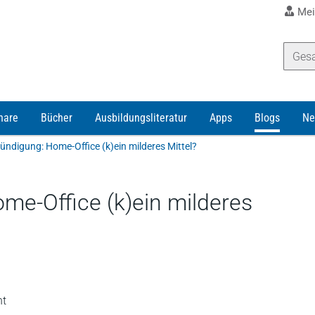
Mei
nare
Bücher
Ausbildungsliteratur
Apps
Blogs
Ne
ndigung: Home-Office (k)ein milderes Mittel?
e-Office (k)ein milderes
ht