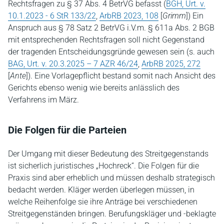
Rechtsfragen zu § 37 Abs. 4 BetrVG befasst (
BGH, Urt. v.
10.1.2023 - 6 StR 133/22
,
ArbRB 2023, 108
[
Grimm
]) Ein
Anspruch aus § 78 Satz 2 BetrVG i.V.m. § 611a Abs. 2 BGB
mit entsprechenden Rechtsfragen soll nicht Gegenstand
der tragenden Entscheidungsgründe gewesen sein (s. auch
BAG, Urt. v. 20.3.2025 – 7 AZR 46/24
,
ArbRB 2025, 272
[
Ante
]). Eine Vorlagepflicht bestand somit nach Ansicht des
Gerichts ebenso wenig wie bereits anlässlich des
Verfahrens im März.
Die Folgen für die Parteien
Der Umgang mit dieser Bedeutung des Streitgegenstands
ist sicherlich juristisches „Hochreck“. Die Folgen für die
Praxis sind aber erheblich und müssen deshalb strategisch
bedacht werden. Kläger werden überlegen müssen, in
welche Reihenfolge sie ihre Anträge bei verschiedenen
Streitgegenständen bringen. Berufungskläger und -beklagte