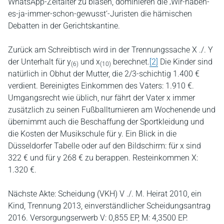
WhatsApp-Zeitalter zu blasen, dominieren die ‚Wir-haben-
es-ja-immer-schon-gewusst‘-Juristen die hämischen
Debatten in der Gerichtskantine.
Zurück am Schreibtisch wird in der Trennungssache X ./. Y
der Unterhalt für y
und x
berechnet.
[2]
Die Kinder sind
(6)
(10)
natürlich in Obhut der Mutter, die 2/3-schichtig 1.400 €
verdient. Bereinigtes Einkommen des Vaters: 1.910 €.
Umgangsrecht wie üblich, nur fährt der Vater x immer
zusätzlich zu seinen Fußballturnieren am Wochenende und
übernimmt auch die Beschaffung der Sportkleidung und
die Kosten der Musikschule für y. Ein Blick in die
Düsseldorfer Tabelle oder auf den Bildschirm: für x sind
322 € und für y 268 € zu berappen. Resteinkommen X:
1.320 €.
Nächste Akte: Scheidung (VKH) V ./. M. Heirat 2010, ein
Kind, Trennung 2013, einverständlicher Scheidungsantrag
2016. Versorgungserwerb V: 0,855 EP, M: 4,3500 EP.