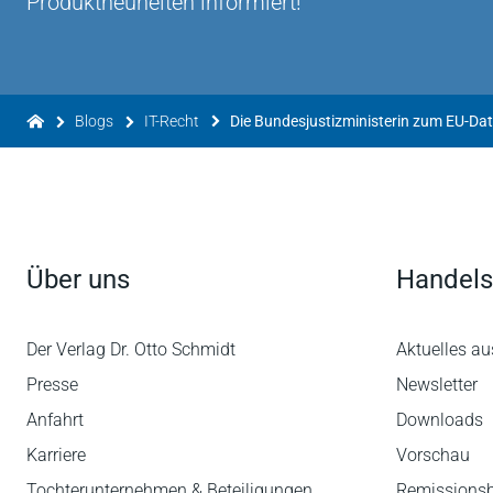
Produktneuheiten informiert!
Blogs
IT-Recht
Die Bundesjustizministerin zum EU-Date
Über uns
Handels
Der Verlag Dr. Otto Schmidt
Aktuelles au
Presse
Newsletter
Anfahrt
Downloads
Karriere
Vorschau
Tochterunternehmen & Beteiligungen
Remissions