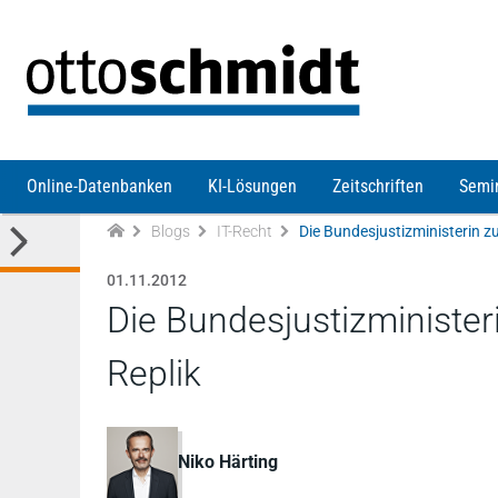
Direkt zum Inhalt
Online-Datenbanken
KI-Lösungen
Zeitschriften
Semi
Blogs
IT-Recht
Die Bundesjustizministerin z
01.11.2012
Die Bundesjustizminister
Replik
Niko Härting