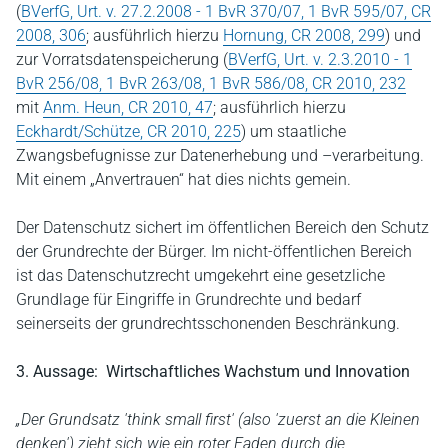
(
BVerfG, Urt. v. 27.2.2008 - 1 BvR 370/07, 1 BvR 595/07, CR
2008, 306
; ausführlich hierzu
Hornung, CR 2008, 299
) und
zur Vorratsdatenspeicherung (
BVerfG, Urt. v. 2.3.2010 - 1
BvR 256/08, 1 BvR 263/08, 1 BvR 586/08, CR 2010, 232
mit
Anm. Heun, CR 2010, 47
; ausführlich hierzu
Eckhardt/Schütze, CR 2010, 225
) um staatliche
Zwangsbefugnisse zur Datenerhebung und –verarbeitung.
Mit einem „Anvertrauen“ hat dies nichts gemein.
Der Datenschutz sichert im öffentlichen Bereich den Schutz
der Grundrechte der Bürger. Im nicht-öffentlichen Bereich
ist das Datenschutzrecht umgekehrt eine gesetzliche
Grundlage für Eingriffe in Grundrechte und bedarf
seinerseits der grundrechtsschonenden Beschränkung.
3. Aussage: Wirtschaftliches Wachstum und Innovation
„Der Grundsatz 'think small first' (also 'zuerst an die Kleinen
denken') zieht sich wie ein roter Faden durch die