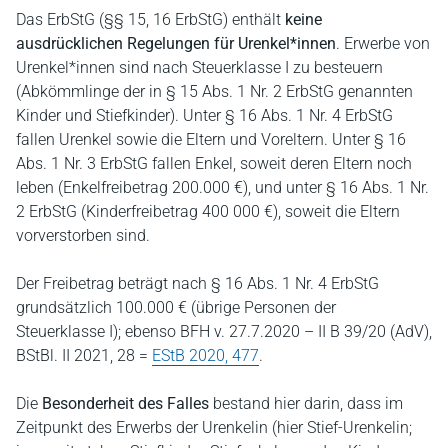
Das ErbStG (§§ 15, 16 ErbStG) enthält
keine
ausdrücklichen Regelungen für Urenkel*innen
. Erwerbe von
Urenkel*innen sind nach Steuerklasse I zu besteuern
(Abkömmlinge der in § 15 Abs. 1 Nr. 2 ErbStG genannten
Kinder und Stiefkinder). Unter § 16 Abs. 1 Nr. 4 ErbStG
fallen Urenkel sowie die Eltern und Voreltern. Unter § 16
Abs. 1 Nr. 3 ErbStG fallen Enkel, soweit deren Eltern noch
leben (Enkelfreibetrag 200.000 €), und unter § 16 Abs. 1 Nr.
2 ErbStG (Kinderfreibetrag 400 000 €), soweit die Eltern
vorverstorben sind.
Der Freibetrag beträgt nach § 16 Abs. 1 Nr. 4 ErbStG
grundsätzlich 100.000 € (übrige Personen der
Steuerklasse I); ebenso BFH v. 27.7.2020 – II B 39/20 (AdV),
BStBl. II 2021, 28 =
EStB 2020, 477
.
Die
Besonderheit des Falles
bestand hier darin, dass im
Zeitpunkt des Erwerbs der Urenkelin (hier Stief-Urenkelin;