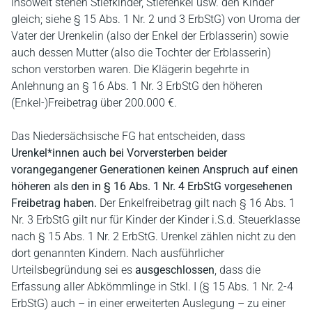
insoweit stehen Stiefkinder, Stiefenkel usw. den Kinder
gleich; siehe § 15 Abs. 1 Nr. 2 und 3 ErbStG) von Uroma der
Vater der Urenkelin (also der Enkel der Erblasserin) sowie
auch dessen Mutter (also die Tochter der Erblasserin)
schon verstorben waren. Die Klägerin begehrte in
Anlehnung an § 16 Abs. 1 Nr. 3 ErbStG den höheren
(Enkel-)Freibetrag über 200.000 €.
Das Niedersächsische FG hat entscheiden, dass
Urenkel*innen auch bei Vorversterben beider
vorangegangener Generationen keinen Anspruch auf einen
höheren als den in § 16 Abs. 1 Nr. 4 ErbStG vorgesehenen
Freibetrag haben.
Der Enkelfreibetrag gilt nach § 16 Abs. 1
Nr. 3 ErbStG gilt nur für Kinder der Kinder i.S.d. Steuerklasse
nach § 15 Abs. 1 Nr. 2 ErbStG. Urenkel zählen nicht zu den
dort genannten Kindern. Nach ausführlicher
Urteilsbegründung sei es
ausgeschlossen
, dass die
Erfassung aller Abkömmlinge in Stkl. I (§ 15 Abs. 1 Nr. 2-4
ErbStG) auch – in einer erweiterten Auslegung – zu einer