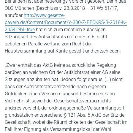
Bei alldem ist aber neuerdings Vorsicht geboten. Denn das
OLG München (Beschluss v. 28.8.2018 – 31 Wx 61/17,
abrufbar
http://www.gesetze-
bayern.de/Content/Document/Y-300-Z-BECKRS-B-2018-N-
20541?hl=true
hat sich zum rechtlich zulässigen
Sitzungsort des Aufsichtsrats mit einer m.E. nicht
gebotenen Parallelwertung zum Recht der
Hauptversammlung auf Kante gestellt und entschieden:
„Zwar enthält das AktG keine ausdrückliche Regelung
darüber, an welchem Ort der Aufsichtsrat einer AG seine
Sitzungen abzuhalten hat. Jedoch folgt daraus, (...) nicht,
dass der Aufsichtsratsvorsitzende nach eigenem
Gutdünken einen Versammlungsort bestimmen kann.
Vielmehr ist, soweit der Gesellschaftsvertrag nichts
anderes vorsieht, der ordnungsgemäße Versammlungsort
grundsätzlich entsprechend § 121 Abs. 5 AktG der Sitz der
Gesellschaft, wobei die Räumlichkeiten der Gesellschaft im
Fall ihrer Eignung als Versammlungslokal der Wahl