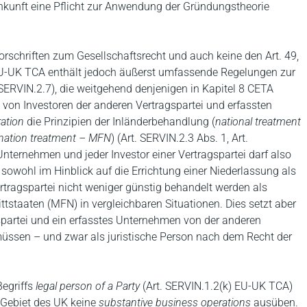
inkunft eine Pflicht zur Anwendung der Gründungstheorie
rschriften zum Gesellschaftsrecht und auch keine den Art. 49,
EU-UK TCA enthält jedoch äußerst umfassende Regelungen zur
-SERVIN.2.7), die weitgehend denjenigen in Kapitel 8 CETA
 von Investoren der anderen Vertragspartei und erfassten
ration
die Prinzipien der Inländerbehandlung (
national treatment
nation treatment – MFN
) (Art. SERVIN.2.3 Abs. 1, Art.
nternehmen und jeder Investor einer Vertragspartei darf also
 sowohl im Hinblick auf die Errichtung einer Niederlassung als
rtragspartei nicht weniger günstig behandelt werden als
ttstaaten (MFN) in vergleichbaren Situationen. Dies setzt aber
gspartei und ein erfasstes Unternehmen von der anderen
müssen – und zwar als juristische Person nach dem Recht der
Begriffs
legal person of a Party
(Art. SERVIN.1.2(k) EU-UK TCA)
m Gebiet des UK keine
substantive business operations
ausüben.