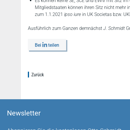
Es können keine SE, SCE und EWIV mit Sitz i
Mitgliedstaaten können ihren Sitz nicht mehr 
zum 1.1.2021
ipso iure
in UK Societas bzw. U
Ausführlich zum Ganzen demnächst
J. Schmidt
G
Bei
teilen
Zurück
Newsletter