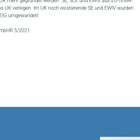
m UK mehr gegründet werden. SE, SCE und EWIV aus EU-/EWR-
ins UK verlegen. Im UK noch existierende SE und EWIV wurden
KEIG umgewandelt.
mbHR 5/2021.