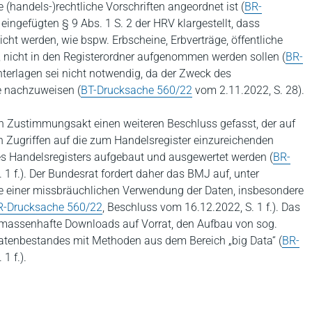
andels-)rechtliche Vorschriften angeordnet ist (
BR-
eingefügten § 9 Abs. 1 S. 2 der HRV klargestellt, dass
cht werden, wie bspw. Erbscheine, Erbverträge, öffentliche
nicht in den Registerordner aufgenommen werden sollen (
BR-
 Unterlagen sei nicht notwendig, da der Zweck des
ge nachzuweisen (
BT-Drucksache 560/22
vom 2.11.2022, S. 28).
n Zustimmungsakt einen weiteren Beschluss gefasst, der auf
 Zugriffen auf die zum Handelsregister einzureichenden
Handelsregisters aufgebaut und ausgewertet werden (
BR-
 1 f.). Der Bundesrat fordert daher das BMJ auf, unter
se einer missbräuchlichen Verwendung der Daten, insbesondere
R-Drucksache 560/22
, Beschluss vom 16.12.2022, S. 1 f.). Das
 massenhafte Downloads auf Vorrat, den Aufbau von sog.
 Datenbestandes mit Methoden aus dem Bereich „big Data“ (
BR-
1 f.).