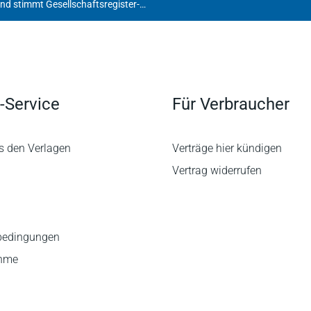
Bundesrat "vertagt" UmRUG und stimmt Gesellschaftsregister-VO (GesRV) sowie der Änderung der Handelsregisterverordnung (HRV) zu
-Service
Für Verbraucher
s den Verlagen
Verträge hier kündigen
Vertrag widerrufen
bedingungen
ahme