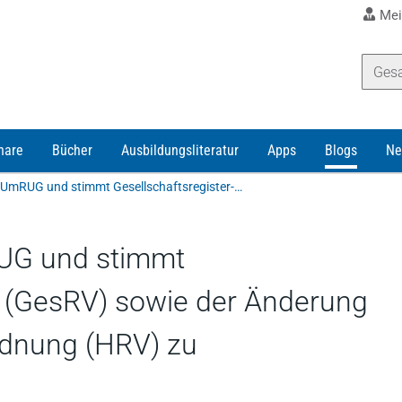
Mei
nare
Bücher
Ausbildungsliteratur
Apps
Blogs
Ne
Bundesrat "vertagt" UmRUG und stimmt Gesellschaftsregister-VO (GesRV) sowie der Änderung der Handelsregisterverordnung (HRV) zu
RUG und stimmt
O (GesRV) sowie der Änderung
rdnung (HRV) zu