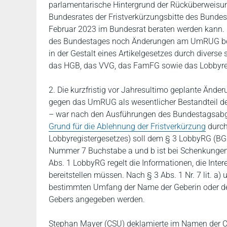
parlamentarische Hintergrund der Rücküberweisun
Bundesrates der Fristverkürzungsbitte des Bundes
Februar 2023 im Bundesrat beraten werden kann. 
des Bundestages noch Änderungen am UmRUG be
in der Gestalt eines Artikelgesetzes durch divers
das HGB, das VVG, das FamFG sowie das Lobbyreg
2. Die kurzfristig vor Jahresultimo geplante Ände
gegen das UmRUG als wesentlicher Bestandteil des
– war nach den Ausführungen des Bundestagsabg
Grund für die Ablehnung der Fristverkürzung
durch
Lobbyregistergesetzes) soll dem § 3 LobbyRG (BGB
Nummer 7 Buchstabe a und b ist bei Schenkungen D
Abs. 1 LobbyRG regelt die Informationen, die Inter
bereitstellen müssen. Nach § 3 Abs. 1 Nr. 7 lit. a
bestimmten Umfang der Name der Geberin oder des
Gebers angegeben werden.
Stephan Mayer (CSU) deklamierte im Namen der 