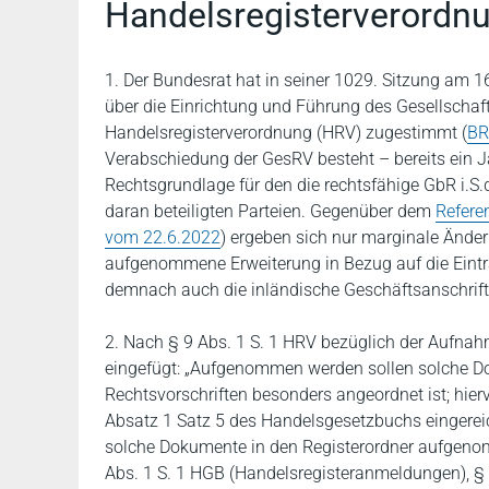
Handelsregisterverordn
1. Der Bundesrat hat in seiner 1029. Sitzung am 
über die Einrichtung und Führung des Gesellschaf
Handelsregisterverordnung (HRV) zugestimmt (
BR
Verabschiedung der GesRV besteht – bereits ein J
Rechtsgrundlage für den die rechtsfähige GbR i.S.
daran beteiligten Parteien. Gegenüber dem
Refere
vom 22.6.2022
) ergeben sich nur marginale Änderu
aufgenommene Erweiterung in Bezug auf die Eintr
demnach auch die inländische Geschäftsanschrift
2. Nach § 9 Abs. 1 S. 1 HRV bezüglich der Aufnah
eingefügt: „Aufgenommen werden sollen solche D
Rechtsvorschriften besonders angeordnet ist; h
Absatz 1 Satz 5 des Handelsgesetzbuchs eingereich
solche Dokumente in den Registerordner aufgenom
Abs. 1 S. 1 HGB (Handelsregisteranmeldungen), § 