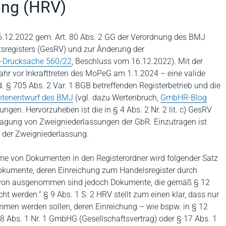
ung (HRV)
16.12.2022 gem. Art. 80 Abs. 2 GG der Verordnung des BMJ
tsregisters (GesRV) und zur Änderung der
-Drucksache 560/22
, Beschluss vom 16.12.2022). Mit der
ahr vor Inkrafttreten des MoPeG am 1.1.2024 – eine valide
d. § 705 Abs. 2 Var. 1 BGB betreffenden Registerbetrieb und die
ntenentwurf des BMJ
(vgl. dazu Wertenbruch,
GmbHR-Blog
ngen. Hervorzuheben ist die in § 4 Abs. 2 Nr. 2 lit. c) GesRV
agung von Zweigniederlassungen der GbR. Einzutragen ist
 der Zweigniederlassung.
me von Dokumenten in den Registerordner wird folgender Satz
okumente, deren Einreichung zum Handelsregister durch
iervon ausgenommen sind jedoch Dokumente, die gemäß § 12
t werden.“ § 9 Abs. 1 S. 2 HRV stellt zum einen klar, dass nur
men werden sollen, deren Einreichung – wie bspw. in § 12
8 Abs. 1 Nr. 1 GmbHG (Gesellschaftsvertrag) oder § 17 Abs. 1