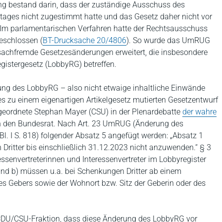
g bestand darin, dass der zuständige Ausschuss des
tages nicht zugestimmt hatte und das Gesetz daher nicht vor
Im parlamentarischen Verfahren hatte der Rechtsausschuss
schlossen (
BT-Drucksache 20/4806
). So wurde das UmRUG
e sachfremde Gesetzesänderungen erweitert, die insbesondere
istergesetz (LobbyRG) betreffen.
rung des LobbyRG – also nicht etwaige inhaltliche Einwände
 zu einem eigenartigen Artikelgesetz mutierten Gesetzentwurf
eordnete Stephan Mayer (CSU) in der Plenardebatte
der wahre
 den Bundesrat. Nach Art. 23 UmRUG (Änderung des
l. I S. 818) folgender Absatz 5 angefügt werden: „Absatz 1
ritter bis einschließlich 31.12.2023 nicht anzuwenden.“ § 3
essenvertreterinnen und Interessenvertreter im Lobbyregister
) und b) müssen u.a. bei Schenkungen Dritter ab einem
 Gebers sowie der Wohnort bzw. Sitz der Geberin oder des
CDU/CSU-Fraktion, dass diese Änderung des LobbyRG vor