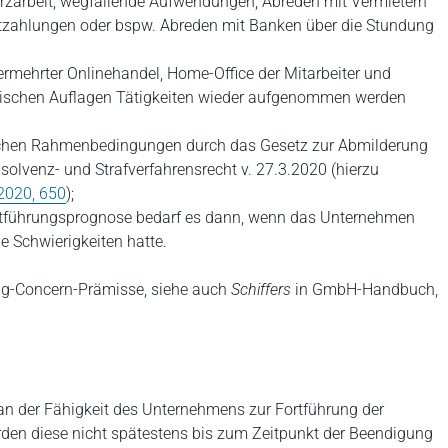
zarbeit, wegfallende Aufwendungen, Abreden mit Vermietern
tzahlungen oder bspw. Abreden mit Banken über die Stundung
rmehrter Onlinehandel, Home-Office der Mitarbeiter und
ienischen Auflagen Tätigkeiten wieder aufgenommen werden
tlichen Rahmenbedingungen durch das Gesetz zur Abmilderung
solvenz- und Strafverfahrensrecht v. 27.3.2020 (hierzu
 2020, 650
);
Fortführungsprognose bedarf es dann, wenn das Unternehmen
e Schwierigkeiten hatte.
ng-Concern-Prämisse, siehe auch
Schiffers
in GmbH-Handbuch,
 an der Fähigkeit des Unternehmens zur Fortführung der
den diese nicht spätestens bis zum Zeitpunkt der Beendigung