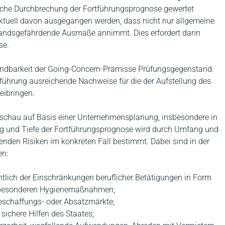
iche Durchbrechung der Fortführungsprognose gewertet
ktuell davon ausgegangen werden, dass nicht nur allgemeine
tandsgefährdende Ausmaße annimmt. Dies erfordert dann
se.
endbarkeit der Going-Concern-Prämisse Prüfungsgegenstand.
führung ausreichende Nachweise für die der Aufstellung des
eibringen.
svorschau auf Basis einer Unternehmensplanung, insbesondere in
ng und Tiefe der Fortführungsprognose wird durch Umfang und
enden Risiken im konkreten Fall bestimmt. Dabei sind in der
en:
lich der Einschränkungen beruflicher Betätigungen in Form
r besonderen Hygienemaßnahmen;
eschaffungs- oder Absatzmärkte;
sichere Hilfen des Staates;