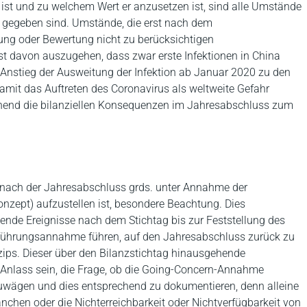
st und zu welchem Wert er anzusetzen ist, sind alle Umstände
iv gegeben sind. Umstände, die erst nach dem
erung oder Bewertung nicht zu berücksichtigen
st davon auszugehen, dass zwar erste Infektionen in China
e Anstieg der Ausweitung der Infektion ab Januar 2020 zu den
damit das Auftreten des Coronavirus als weltweite Gefahr
hend die bilanziellen Konsequenzen im Jahresabschluss zum
wonach der Jahresabschluss grds. unter Annahme der
zept) aufzustellen ist, besondere Beachtung. Dies
ende Ereignisse nach dem Stichtag bis zur Feststellung des
tführungsannahme führen, auf den Jahresabschluss zurück zu
ips. Dieser über den Bilanzstichtag hinausgehende
 Anlass sein, die Frage, ob die Going-Concern-Annahme
zuwägen und dies entsprechend zu dokumentieren, denn alleine
chen oder die Nichterreichbarkeit oder Nichtverfügbarkeit von