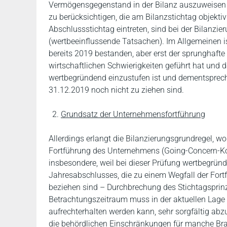
Vermögensgegenstand in der Bilanz auszuweisen i
zu berücksichtigen, die am Bilanzstichtag objekt
Abschlussstichtag eintreten, sind bei der Bilanzi
(wertbeeinflussende Tatsachen). Im Allgemeinen i
bereits 2019 bestanden, aber erst der sprunghaft
wirtschaftlichen Schwierigkeiten geführt hat und 
wertbegründend einzustufen ist und dementsprec
31.12.2019 noch nicht zu ziehen sind.
Grundsatz der Unternehmensfortführung
Allerdings erlangt die Bilanzierungsgrundregel, 
Fortführung des Unternehmens (Going-Concern-Kon
insbesondere, weil bei dieser Prüfung wertbegründ
Jahresabschlusses, die zu einem Wegfall der For
beziehen sind – Durchbrechung des Stichtagsprinz
Betrachtungszeitraum muss in der aktuellen Lage
aufrechterhalten werden kann, sehr sorgfältig ab
die behördlichen Einschränkungen für manche Bran