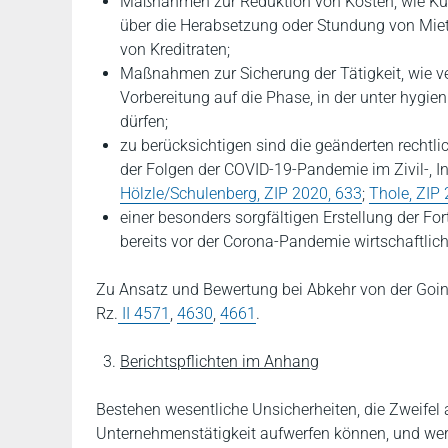
Maßnahmen zur Reduktion von Kosten, wie Kur
über die Herabsetzung oder Stundung von Mie
von Kreditraten;
Maßnahmen zur Sicherung der Tätigkeit, wie ve
Vorbereitung auf die Phase, in der unter hyg
dürfen;
zu berücksichtigen sind die geänderten rech
der Folgen der COVID-19-Pandemie im Zivil-, In
Hölzle/Schulenberg, ZIP 2020, 633
;
Thole, ZIP
einer besonders sorgfältigen Erstellung der 
bereits vor der Corona-Pandemie wirtschaftlich
Zu Ansatz und Bewertung bei Abkehr von der Goi
Rz.
II 4571
,
4630
,
4661
.
Berichtspflichten im Anhang
Bestehen wesentliche Unsicherheiten, die Zweifel
Unternehmenstätigkeit aufwerfen können, und wer