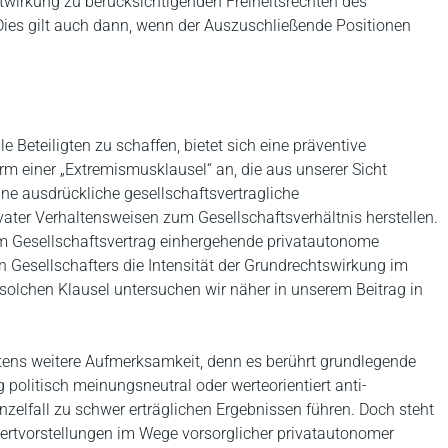
ttwirkung zu berücksichtigenden Freiheitsrechten des
Dies gilt auch dann, wenn der Auszuschließende Positionen
e Beteiligten zu schaffen, bietet sich eine präventive
m einer „Extremismusklausel“ an, die aus unserer Sicht
eine ausdrückliche gesellschaftsvertragliche
ter Verhaltensweisen zum Gesellschaftsverhältnis herstellen.
um Gesellschaftsvertrag einhergehende privatautonome
 Gesellschafters die Intensität der Grundrechtswirkung im
 solchen Klausel untersuchen wir näher in unserem Beitrag in
ens weitere Aufmerksamkeit, denn es berührt grundlegende
g politisch meinungsneutral oder werteorientiert anti-
nzelfall zu schwer erträglichen Ergebnissen führen. Doch steht
Wertvorstellungen im Wege vorsorglicher privatautonomer